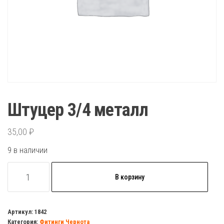
Штуцер 3/4 металл
35,00
₽
9 в наличии
Количество
В корзину
товара
Штуцер
3/4
Артикул:
1842
Категория:
Фитинги Чернота