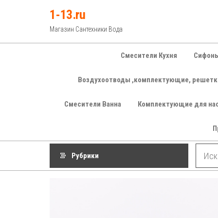
Перейти
1-13.ru
к
Магазин Сантехники Вода
содержимому
Смесители Кухня
Сифоны
Воздухоотводы ,комплектующие, решетк
Смесители Ванна
Комплектующие для на
П
Рубрики