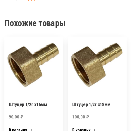
х20мм
Похожие товары
Штуцер 1/2г х16мм
Штуцер 1/2г х18мм
90,00
₽
100,00
₽
В корзину
В корзину