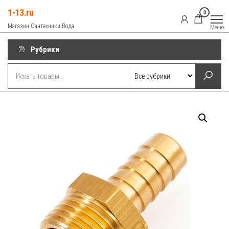
Перейти
1-13.ru
0
к
Магазин Сантехники Вода
Меню
содержимому
Рубрики