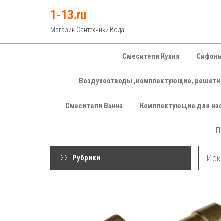
Перейти
1-13.ru
к
Магазин Сантехники Вода
содержимому
Смесители Кухня
Сифоны
Воздухоотводы ,комплектующие, решетк
Смесители Ванна
Комплектующие для на
П
Рубрики