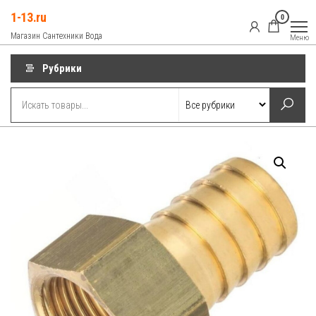
Перейти
1-13.ru
0
к
Магазин Сантехники Вода
Меню
содержимому
Рубрики