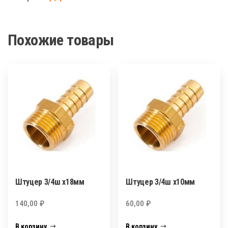
х20мм
Похожие товары
Штуцер 3/4ш х18мм
Штуцер 3/4ш х10мм
140,00
₽
60,00
₽
В корзину
В корзину