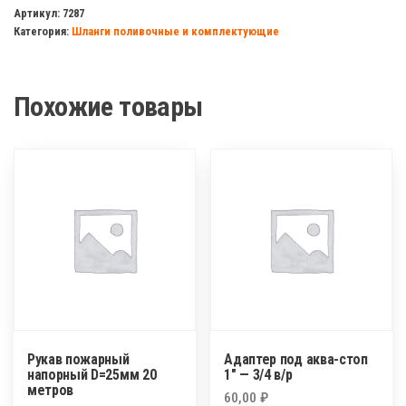
силиконовый
Артикул:
7287
Категория:
Шланги поливочные и комплектующие
25х31мм
(на
отрез)
Похожие товары
Рукав пожарный
Адаптер под аква-стоп
напорный D=25мм 20
1″ — 3/4 в/р
метров
60,00
₽