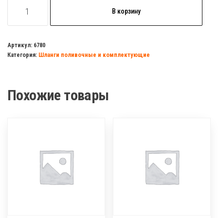
Количество
В корзину
товара
Шланг
поливочный
Артикул:
6780
Категория:
Шланги поливочные и комплектующие
резиновый
3-
х
Похожие товары
слойный
ЖУК
ОПТИМА
(серый)3/4
25м