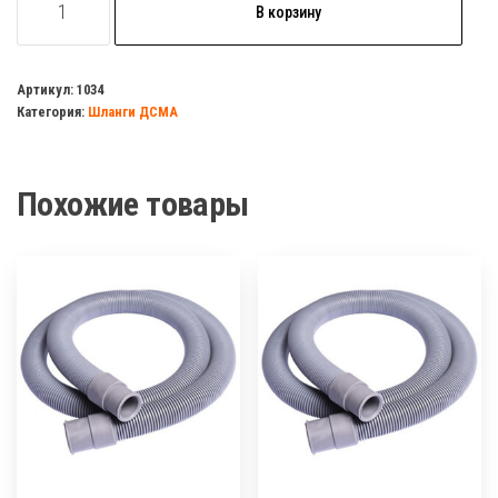
В корзину
товара
Шланг
ДСМА
Артикул:
1034
Категория:
Шланги ДСМА
сливной
5м
Похожие товары