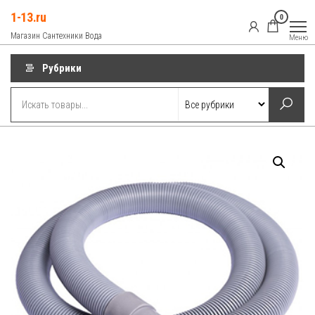
Перейти
1-13.ru
0
к
Магазин Сантехники Вода
Меню
содержимому
Рубрики