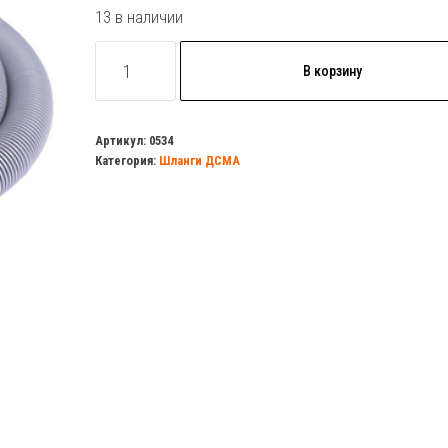
13 в наличии
Количество
В корзину
товара
Шланг
ДСМА
Артикул:
0534
Категория:
Шланги ДСМА
сливной
3,5м