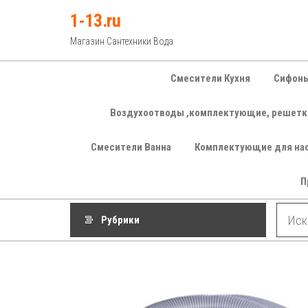
Перейти
1-13.ru
к
Магазин Сантехники Вода
содержимому
Смесители Кухня
Сифоны
Воздухоотводы ,комплектующие, решетк
Смесители Ванна
Комплектующие для на
П
Рубрики