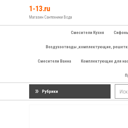
Перейти
1-13.ru
к
Магазин Сантехники Вода
содержимому
Смесители Кухня
Сифоны
Воздухоотводы ,комплектующие, решетк
Смесители Ванна
Комплектующие для на
П
Рубрики