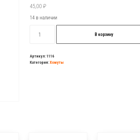
45,00
₽
14 в наличии
Количество
В корзину
товара
Хомут
червячный
Артикул:
1116
Категория:
Хомуты
90-
110мм