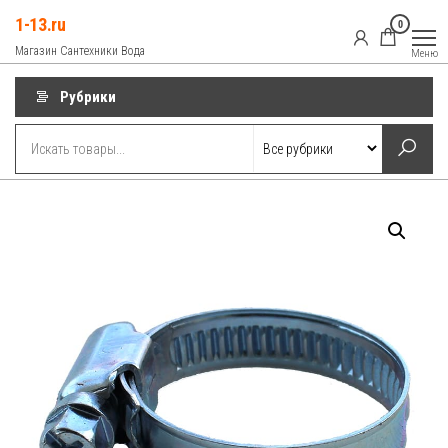
Перейти
1-13.ru
0
к
Магазин Сантехники Вода
Меню
содержимому
Рубрики