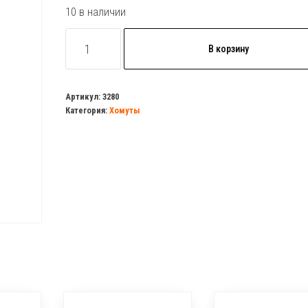
10 в наличии
Количество
В корзину
товара
Хомут
с
Артикул:
3280
Категория:
Хомуты
резинкой
3"
(87-
92)