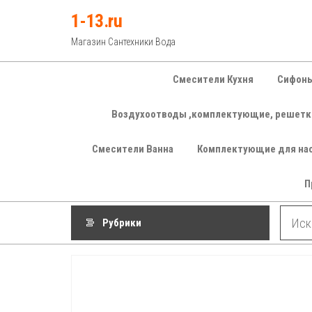
Перейти
1-13.ru
к
Магазин Сантехники Вода
содержимому
Смесители Кухня
Сифоны
Воздухоотводы ,комплектующие, решетк
Смесители Ванна
Комплектующие для на
П
Рубрики