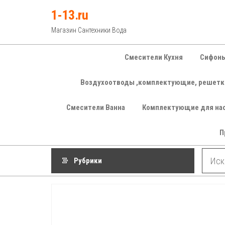
Перейти
1-13.ru
к
Магазин Сантехники Вода
содержимому
Смесители Кухня
Сифоны
Воздухоотводы ,комплектующие, решетк
Смесители Ванна
Комплектующие для на
П
Рубрики