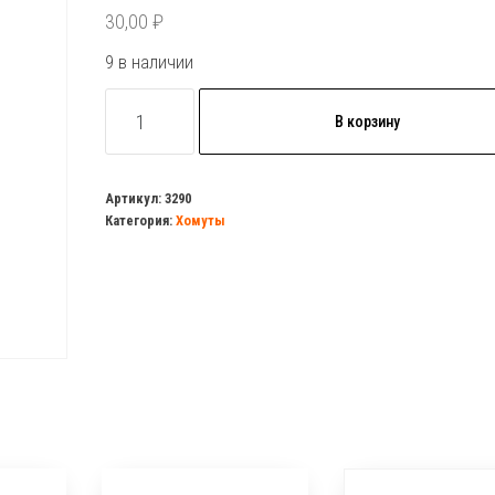
30,00
₽
9 в наличии
Количество
В корзину
товара
Хомут
силовой
Артикул:
3290
Категория:
Хомуты
17-
19
под
ключ