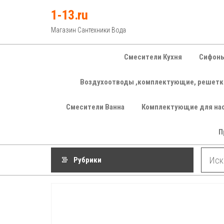
Перейти
1-13.ru
к
Магазин Сантехники Вода
содержимому
Смесители Кухня
Сифоны
Воздухоотводы ,комплектующие, решетк
Смесители Ванна
Комплектующие для на
П
Рубрики