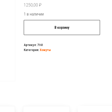
1250,00
₽
1 в наличии
Количество
В корзину
товара
Хомут
для
Артикул:
7161
Категория:
Хомуты
ремонта
3
1/2
(101-
110мм)
усиленный