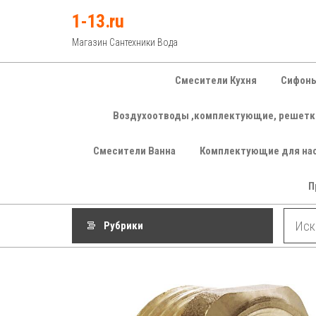
Перейти
1-13.ru
к
Магазин Сантехники Вода
содержимому
Смесители Кухня
Сифоны
Воздухоотводы ,комплектующие, решетк
Смесители Ванна
Комплектующие для на
П
Рубрики