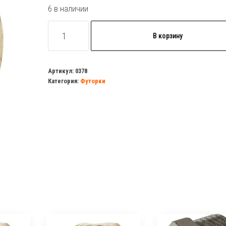
6 в наличии
Количество
В корзину
товара
Футорка
50
Артикул:
0378
Категория:
Футорки
х
40
латунь