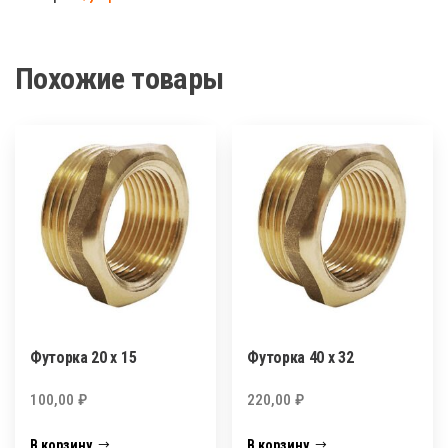
х
3/8
Похожие товары
Футорка 20 х 15
Футорка 40 х 32
100,00
₽
220,00
₽
В корзину
В корзину