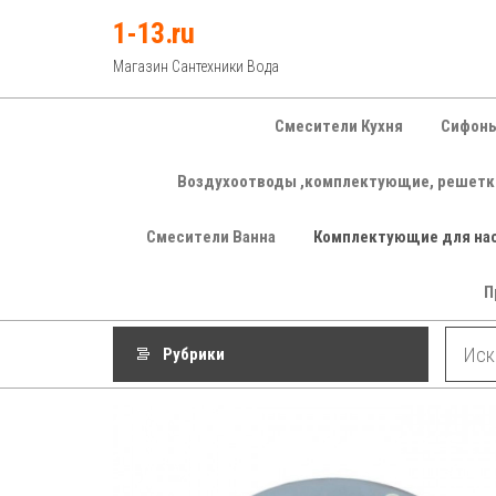
Перейти
1-13.ru
к
Магазин Сантехники Вода
содержимому
Смесители Кухня
Сифоны
Воздухоотводы ,комплектующие, решетк
Смесители Ванна
Комплектующие для на
П
Рубрики