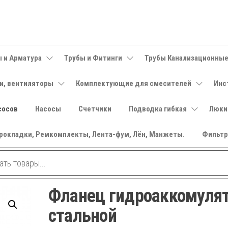
 и Арматура
Трубы и Фитинги
Трубы Канализационны
и, вентиляторы
Комплектующие для смесителей
Инс
сосов
Насосы
Счетчики
Подводка гибкая
Люки
рокладки, Ремкомплекты, Лента-фум, Лён, Манжеты.
Фильт
Фланец гидроаккомуля
стальной