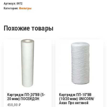
10мкр
Артикул:
0972
Категория:
Фильтры
вспененный
(Акция)
3шт
Похожие товары
Картридж ПП-20″BB (5-
Картридж ПП-10″BB
20 мкм) ПОСЕЙДОН
(10/20 мкм) UNICORN/
Акво Про нитяной
450,00
₽