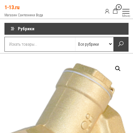
Перейти
1-13.ru
0
к
Магазин Сантехники Вода
Меню
содержимому
Рубрики