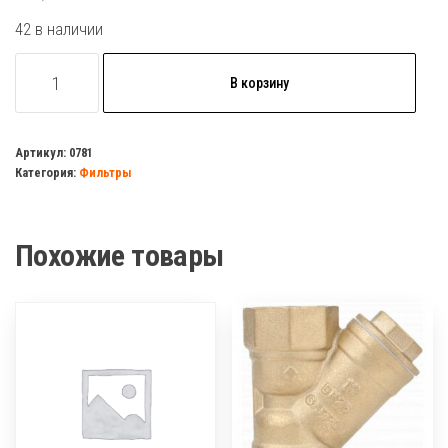
42 в наличии
Количество
В корзину
товара
Фильтр
сетчатый
Артикул:
0781
Категория:
Фильтры
Бологое
Ду
15
Похожие товары
БАЗ