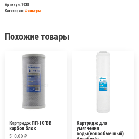
магистральный
Артикул:
1938
Категория:
Фильтры
5"
Unicorn
3/4
Похожие товары
короткий
Картридж ПП-10″BB
Картридж для
карбон блок
умягчения
воды(ионообменный)
510,00
₽
Аквабрайт