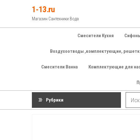
Перейти
1-13.ru
к
Магазин Сантехники Вода
содержимому
Смесители Кухня
Сифоны
Воздухоотводы ,комплектующие, решетк
Смесители Ванна
Комплектующие для на
П
Рубрики