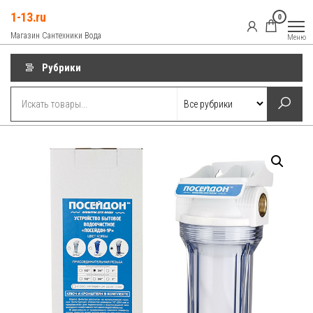
Перейти
1-13.ru
0
к
Магазин Сантехники Вода
Меню
содержимому
Рубрики