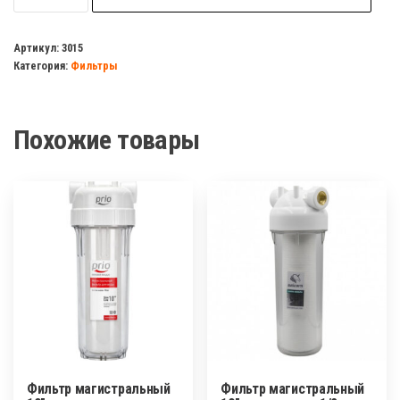
Фильтр
магистральный
Артикул:
3015
Категория:
Фильтры
10"
Посейдон-1
Р
Похожие товары
10SL
холодной
воды
1/2
прозрачный
Фильтр магистральный
Фильтр магистральный