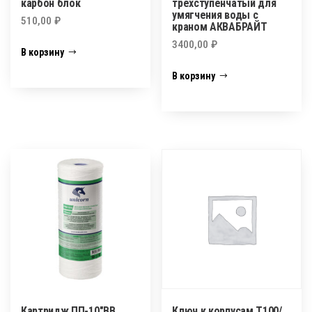
карбон блок
трехступенчатый для
умягчения воды с
510,00
₽
краном АКВАБРАЙТ
3400,00
₽
В корзину
В корзину
Картридж ПП-10″BB
Ключ к корпусам Т100/