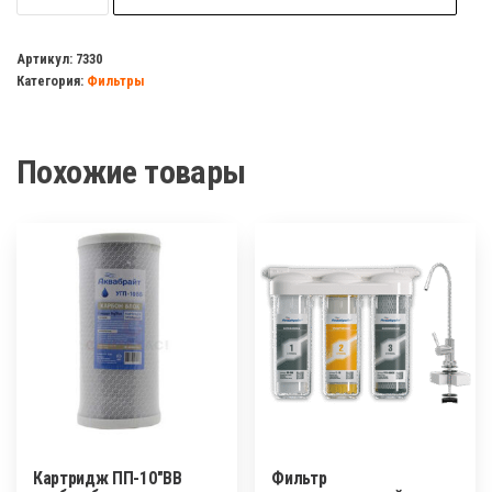
Фильтр
магистральный
Артикул:
7330
Категория:
Фильтры
10"
Посейдон-1
Р
Похожие товары
10SL
холодной
воды
1/2
синий
Картридж ПП-10″BB
Фильтр