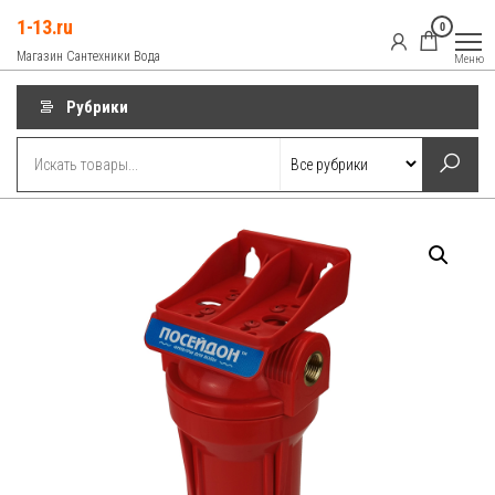
Перейти
1-13.ru
0
к
Магазин Сантехники Вода
Меню
содержимому
Рубрики