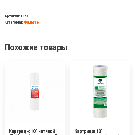
Фильтр
магистральный
Артикул:
1340
Категория:
Фильтры
10"
Посейдон-1
Р
Похожие товары
10SL
для
горячей
воды
1/2
Картридж 10″ нитяной
Картридж 10″