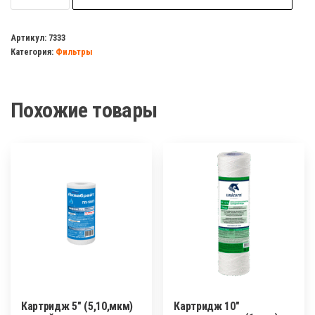
Фильтр
магистральный
Артикул:
7333
Категория:
Фильтры
10ВВ"
"ПОСЕЙДОН-1Р
1"
Похожие товары
толстый
тройной
Картридж 5″ (5,10,мкм)
Картридж 10″