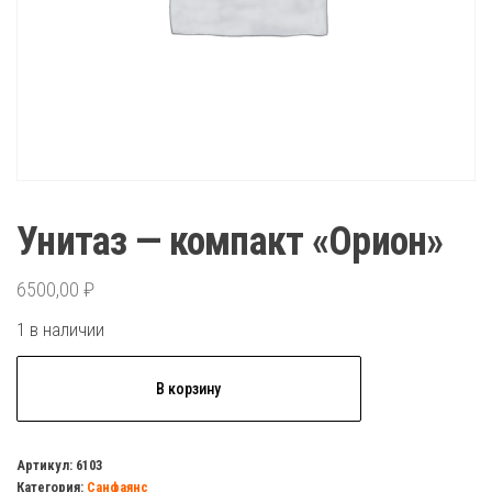
Унитаз — компакт «Орион»
6500,00
₽
1 в наличии
Количество
В корзину
товара
Унитаз
-
Артикул:
6103
Категория:
Санфаянс