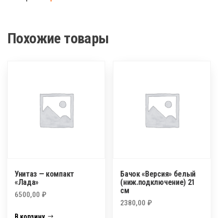
компакт
"Орион"
Похожие товары
Унитаз — компакт
Бачок «Версия» белый
«Лада»
(ниж.подключение) 21
см
6500,00
₽
2380,00
₽
В корзину