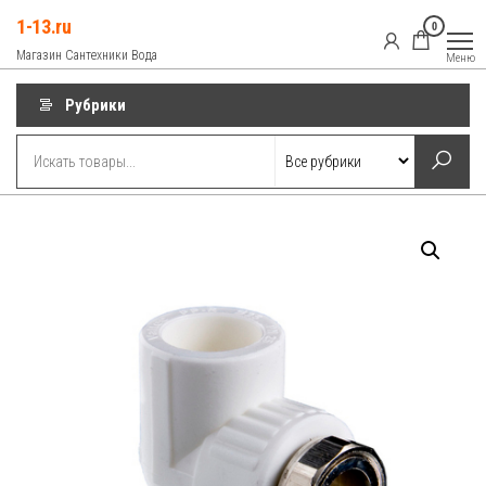
Перейти
1-13.ru
0
к
Магазин Сантехники Вода
Меню
содержимому
Рубрики