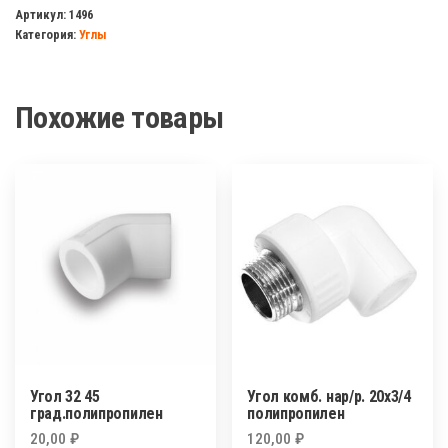
с
Артикул:
1496
Категория:
Углы
накидной
гайкой
25*3/4
Похожие товары
полипропилен
Угол 32 45
Угол комб. нар/р. 20х3/4
град.полипропилен
полипропилен
20,00
₽
120,00
₽