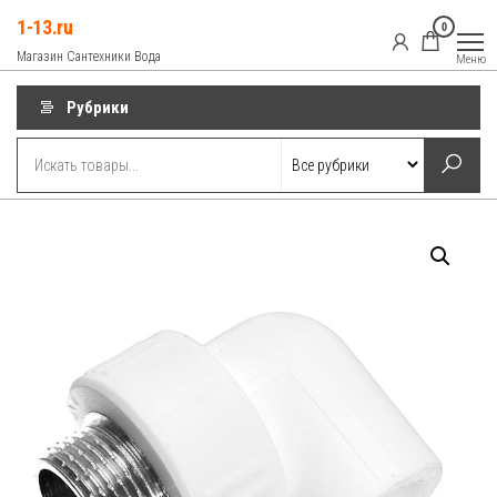
Перейти
1-13.ru
0
к
Магазин Сантехники Вода
Меню
содержимому
Рубрики