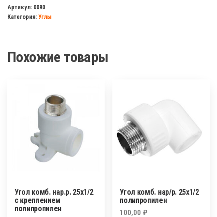
комб.
Артикул:
0090
Категория:
Углы
нар/
р.
20х1/2
Похожие товары
полипропилен
Угол комб. нар.р. 25х1/2
Угол комб. нар/р. 25х1/2
с креплением
полипропилен
полипропилен
100,00
₽