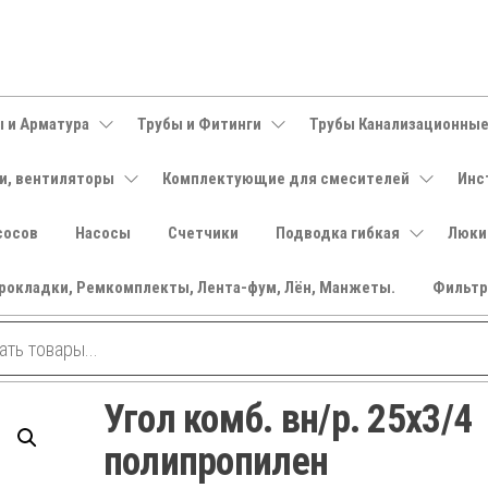
 и Арматура
Трубы и Фитинги
Трубы Канализационны
и, вентиляторы
Комплектующие для смесителей
Инс
сосов
Насосы
Счетчики
Подводка гибкая
Люки
рокладки, Ремкомплекты, Лента-фум, Лён, Манжеты.
Фильт
Угол комб. вн/р. 25х3/4
полипропилен