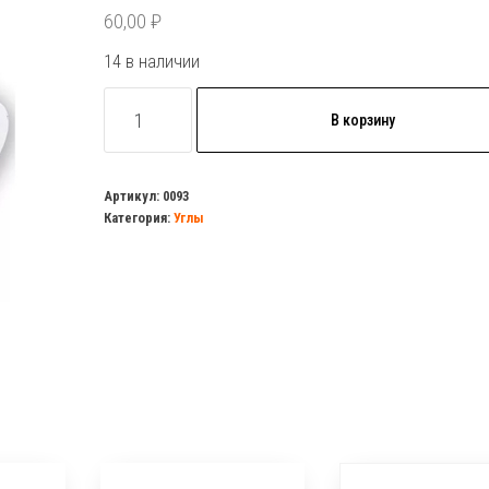
60,00
₽
14 в наличии
Количество
В корзину
товара
Угол
комб.
Артикул:
0093
Категория:
Углы
вн/
р.
25х3/4
полипропилен