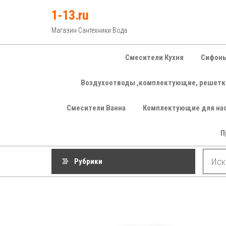
Перейти
1-13.ru
к
Магазин Сантехники Вода
содержимому
Смесители Кухня
Сифоны
Воздухоотводы ,комплектующие, решетк
Смесители Ванна
Комплектующие для на
П
Рубрики