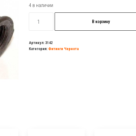
4 в наличии
Количество
В корзину
товара
Уголок
50
Артикул:
3142
Категория:
Фитинги Чернота
г/
г
чугун