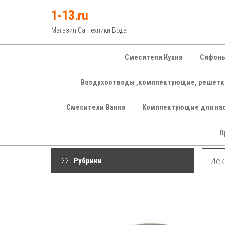
Перейти
1-13.ru
к
Магазин Сантехники Вода
содержимому
Смесители Кухня
Сифоны
Воздухоотводы ,комплектующие, решетк
Смесители Ванна
Комплектующие для на
П
Рубрики