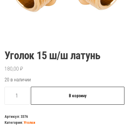
Уголок 15 ш/ш латунь
180,00
₽
20 в наличии
Количество
В корзину
товара
Уголок
15
Артикул:
3376
Категория:
Уголки
ш/
ш