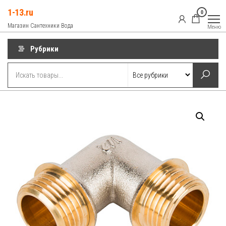
Перейти
1-13.ru
0
к
Магазин Сантехники Вода
Меню
содержимому
Рубрики