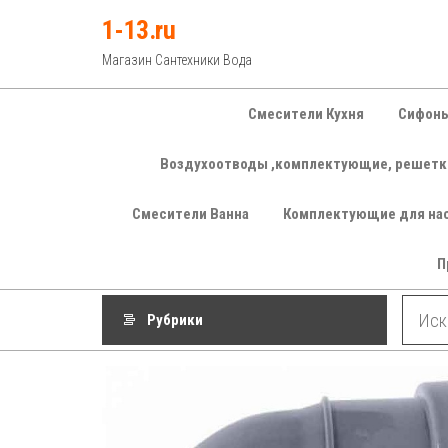
Перейти
1-13.ru
к
Магазин Сантехники Вода
содержимому
Смесители Кухня
Сифоны
Воздухоотводы ,комплектующие, решетк
Смесители Ванна
Комплектующие для на
П
Рубрики