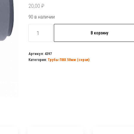
20,00
₽
90 в наличии
Количество
В корзину
товара
Уголок
ПВХ
Артикул:
4397
Категория:
Трубы ПВХ 50мм (серая)
d=40мм
90гр
МУЛЬТИМИРПЛАСТ