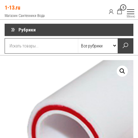
Перейти
1-13.ru
0
к
Магазин Сантехники Вода
Меню
содержимому
Рубрики