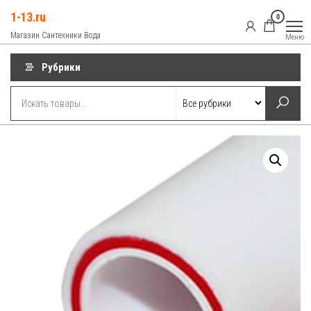
Перейти
1-13.ru
0
к
Магазин Сантехники Вода
Меню
содержимому
Рубрики