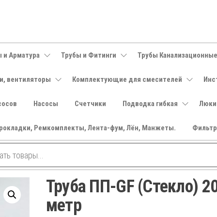
 и Арматура
Трубы и Фитинги
Трубы Канализационны
и, вентиляторы
Комплектующие для смесителей
Инс
сосов
Насосы
Счетчики
Подводка гибкая
Люки
рокладки, Ремкомплекты, Лента-фум, Лён, Манжеты.
Фильт
Труба ПП-GF (Стекло) 2
метр