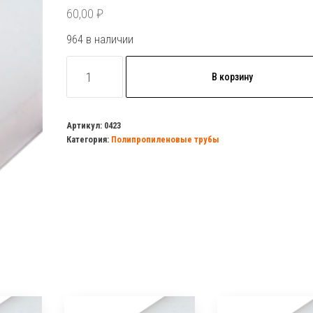
60,00
₽
964 в наличии
Количество
В корзину
товара
Труба
ПП-
Артикул:
0423
Категория:
Полипропиленовые трубы
GF
(Стекло)
201
метр