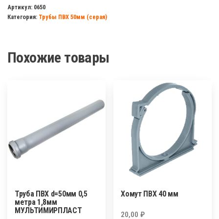
ПВХ
Артикул:
0650
Категория:
Трубы ПВХ 50мм (серая)
d=50мм
1
метр
Похожие товары
1,8мм
МУЛЬТИМИРПЛАСТ
Труба ПВХ d=50мм 0,5
Хомут ПВХ 40 мм
метра 1,8мм
МУЛЬТИМИРПЛАСТ
20,00
₽