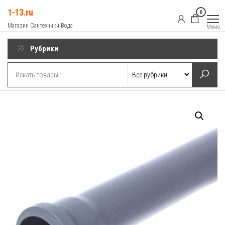
Перейти
1-13.ru
0
к
Магазин Сантехники Вода
Меню
содержимому
Рубрики