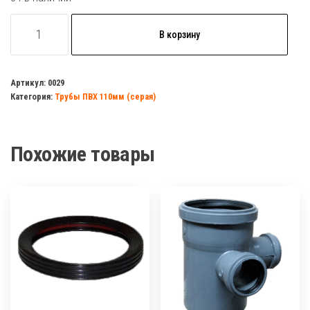
Количество
В корзину
товара
Труба
ПВХ
Артикул:
0029
Категория:
Трубы ПВХ 110мм (серая)
1,5м
d=110мм
2,7мм
Похожие товары
серая