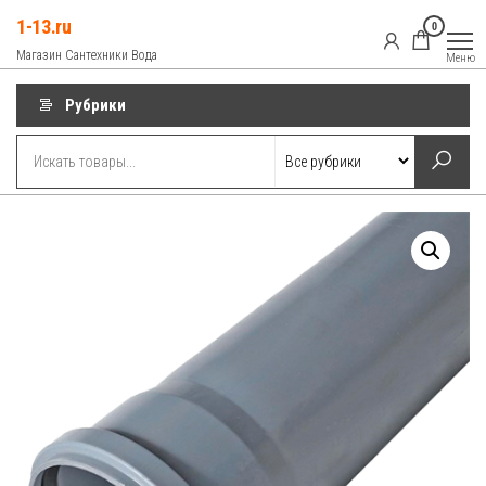
Перейти
1-13.ru
0
к
Магазин Сантехники Вода
Меню
содержимому
Рубрики