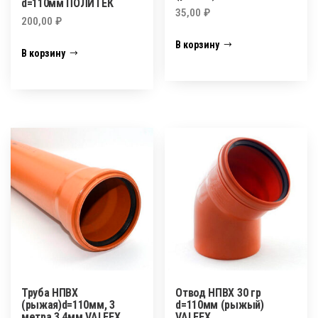
d=110мм ПОЛИТЕК
35,00
₽
200,00
₽
В корзину
В корзину
Труба НПВХ
Отвод НПВХ 30 гр
(рыжая)d=110мм, 3
d=110мм (рыжый)
метра 3,4мм VALFEX
VALFEX