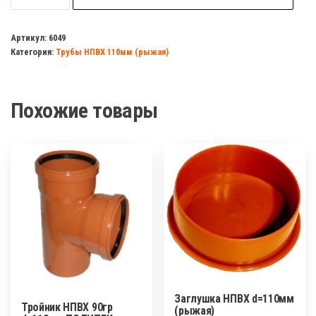
Труба
НПВХ
Артикул:
6049
Категория:
Трубы НПВХ 110мм (рыжая)
(рыжая)d=110мм,
2
метра
Похожие товары
3,4мм
VALFEX
усиленная
Заглушка НПВХ d=110мм
Тройник НПВХ 90гр
(рыжая)