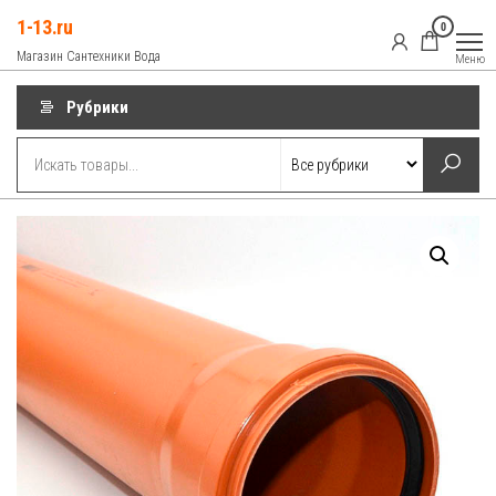
Перейти
1-13.ru
0
к
Магазин Сантехники Вода
Меню
содержимому
Рубрики