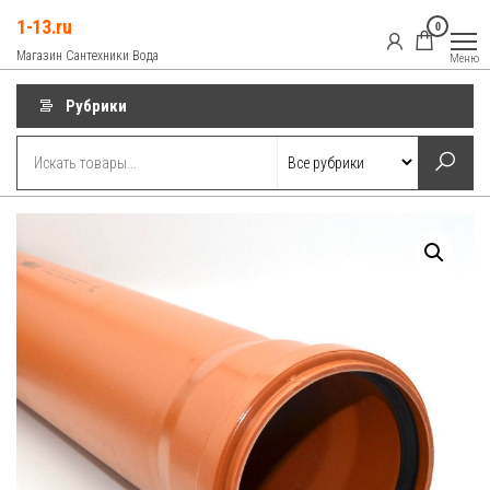
Перейти
1-13.ru
0
к
Магазин Сантехники Вода
Меню
содержимому
Рубрики