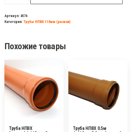
Труба
НПВХ
Артикул:
4576
Категория:
Трубы НПВХ 110мм (рыжая)
(рыжая)d=110мм,
0,5
м
Похожие товары
3,2мм
МУЛЬТИМИРПЛАСТ
Труба НПВХ
Труба НПВХ 0.5м