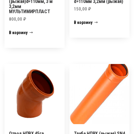
(рыжая)d=110мм, 3 м
d=110мм 3,2мм (рыжая)
3,2мм
150,00
₽
МУЛЬТИМИРПЛАСТ
800,00
₽
В корзину
В корзину
Отвод НПВХ 45гр
Труба НПВХ (рыжая) SN4