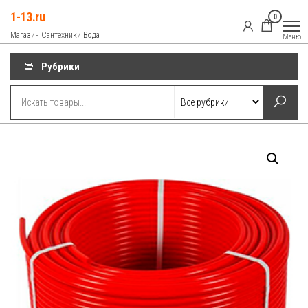
Перейти
1-13.ru
0
к
Магазин Сантехники Вода
Меню
содержимому
Рубрики