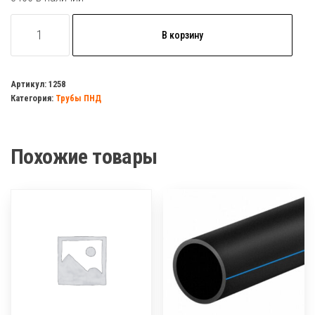
Количество
В корзину
товара
Труба
для
Артикул:
1258
Категория:
Трубы ПНД
теплого
пола
PERT
Похожие товары
16*2
Корея