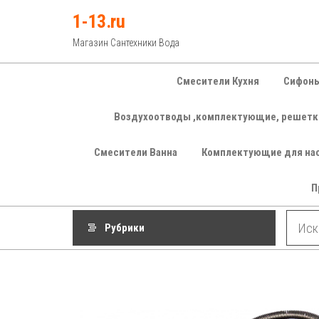
Перейти
1-13.ru
к
Магазин Сантехники Вода
содержимому
Смесители Кухня
Сифоны
Воздухоотводы ,комплектующие, решетк
Смесители Ванна
Комплектующие для на
П
Рубрики