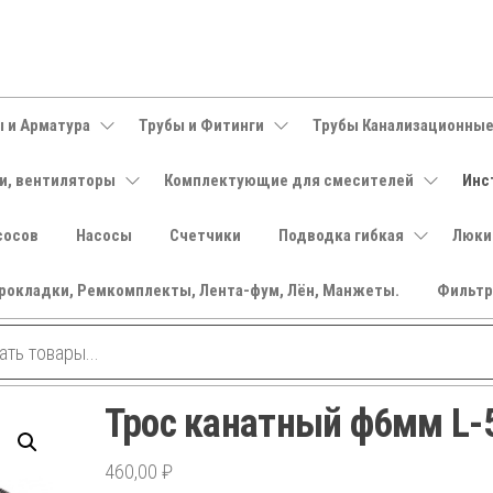
 и Арматура
Трубы и Фитинги
Трубы Канализационны
и, вентиляторы
Комплектующие для смесителей
Инс
сосов
Насосы
Счетчики
Подводка гибкая
Люки
рокладки, Ремкомплекты, Лента-фум, Лён, Манжеты.
Фильт
Трос канатный ф6мм L-
460,00
₽