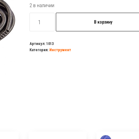
2 в наличии
Количество
В корзину
товара
Трос
канатный
Артикул:
1013
Категория:
Инструмент
ф6мм
L-
5м