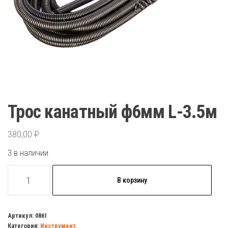
Трос канатный ф6мм L-3.5м
380,00
₽
3 в наличии
Количество
В корзину
товара
Трос
канатный
Артикул:
0861
Категория:
Инструмент