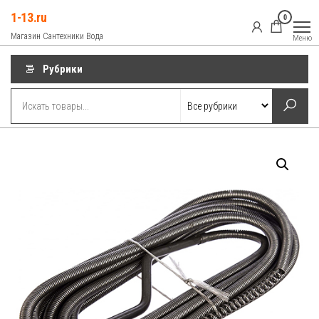
Перейти
1-13.ru
0
к
Магазин Сантехники Вода
Меню
содержимому
Рубрики