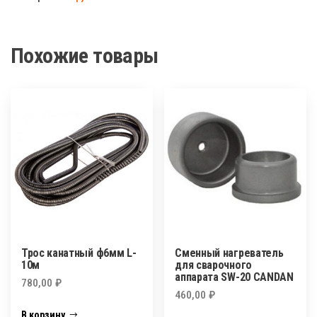
ф6мм
L-
3.5м
Похожие товары
Трос канатный ф6мм L-
Сменный нагреватель
10м
для сварочного
аппарата SW-20 CANDAN
780,00
₽
460,00
₽
В корзину