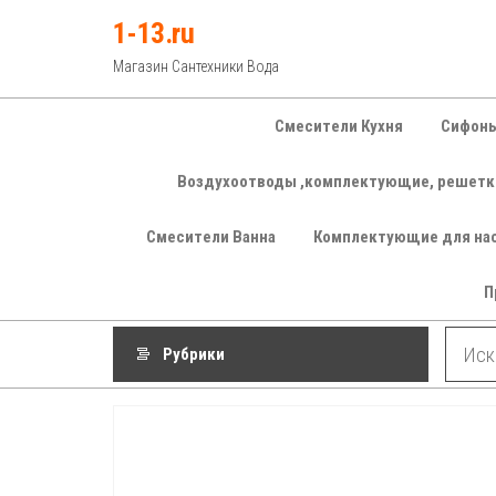
Перейти
1-13.ru
к
Магазин Сантехники Вода
содержимому
Смесители Кухня
Сифоны
Воздухоотводы ,комплектующие, решетк
Смесители Ванна
Комплектующие для на
П
Рубрики