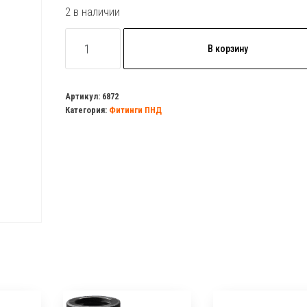
2 в наличии
Количество
В корзину
товара
Тройник
50х
Артикул:
6872
Категория:
Фитинги ПНД
2"х50
в/
р
ПНД