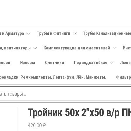
 и Арматура
Трубы и Фитинги
Трубы Канализационны
и, вентиляторы
Комплектующие для смесителей
Инс
сосов
Насосы
Счетчики
Подводка гибкая
Люки
рокладки, Ремкомплекты, Лента-фум, Лён, Манжеты.
Фильт
Тройник 50х 2″х50 в/р 
420,00
₽