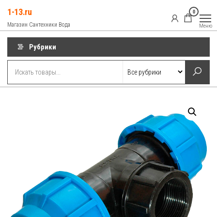
Перейти
1-13.ru
0
к
Магазин Сантехники Вода
Меню
содержимому
Рубрики