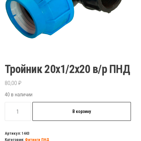
Тройник 20х1/2х20 в/р ПНД
80,00
₽
40 в наличии
Количество
В корзину
товара
Тройник
20х1/2х20
Артикул:
1443
Категория:
Фитинги ПНД