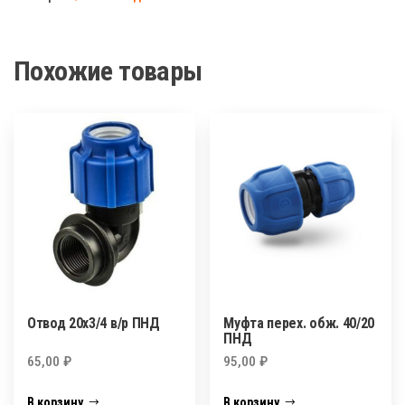
в/
р
ПНД
Похожие товары
Отвод 20х3/4 в/р ПНД
Муфта перех. обж. 40/20
ПНД
65,00
₽
95,00
₽
В корзину
В корзину