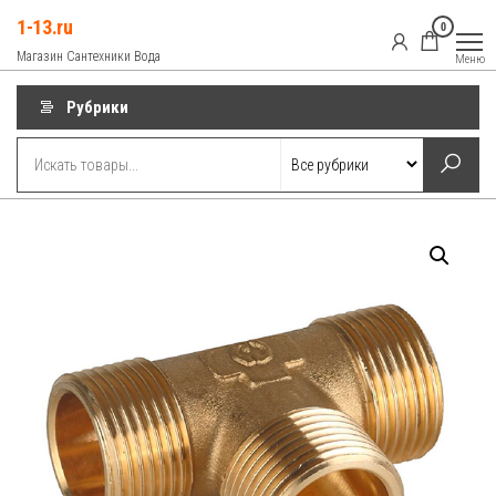
Перейти
1-13.ru
0
к
Магазин Сантехники Вода
Меню
содержимому
Рубрики