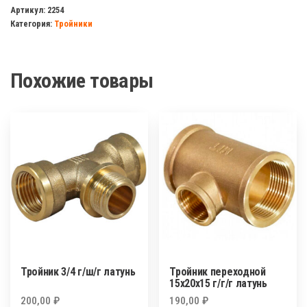
1/2
Артикул:
2254
Категория:
Тройники
ш/
ш/
ш
Похожие товары
латунь
TIM
Тройник 3/4 г/ш/г латунь
Тройник переходной
15х20х15 г/г/г латунь
200,00
₽
190,00
₽