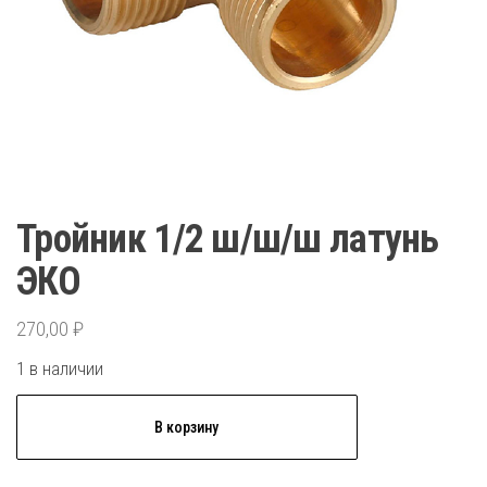
Тройник 1/2 ш/ш/ш латунь
ЭКО
270,00
₽
1 в наличии
Количество
В корзину
товара
Тройник