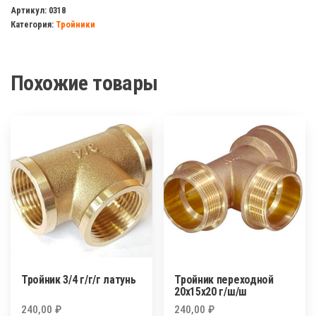
1/2
Артикул:
0318
Категория:
Тройники
ш/
ш/
ш
Похожие товары
латунь
ЭКО
Тройник 3/4 г/г/г латунь
Тройник переходной
20х15х20 г/ш/ш
240,00
₽
240,00
₽