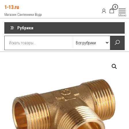
Перейти
1-13.ru
0
к
Магазин Сантехники Вода
Меню
содержимому
Рубрики