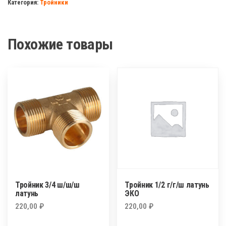
Категория:
Тройники
г/
ш/
ш
Похожие товары
латунь
ЭКО/
никель/
мини
Тройник 3/4 ш/ш/ш
Тройник 1/2 г/г/ш латунь
латунь
ЭКО
220,00
₽
220,00
₽