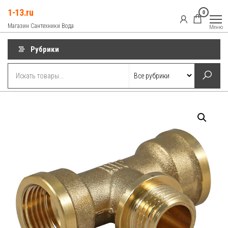
Перейти
1-13.ru
0
к
Магазин Сантехники Вода
Меню
содержимому
Рубрики