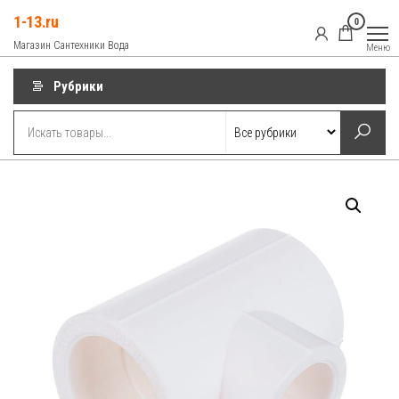
Перейти
1-13.ru
0
к
Магазин Сантехники Вода
Меню
содержимому
Рубрики