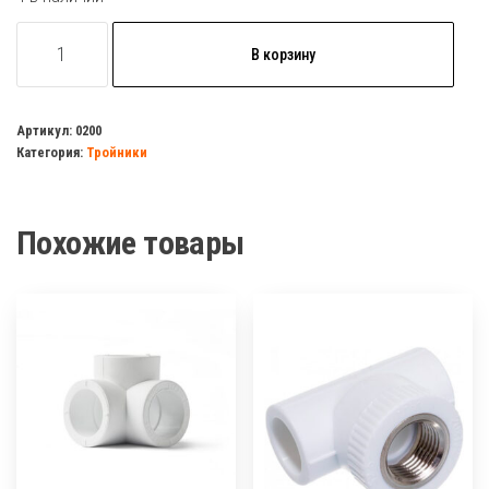
Количество
В корзину
товара
Тройник
переходной
Артикул:
0200
Категория:
Тройники
50*40*50
полипропилен
Похожие товары