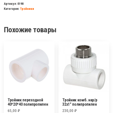
переходной
Артикул:
0198
Категория:
Тройники
50*25*50
полипропилен
Похожие товары
Тройник переходной
Тройник комб. нар/р
40*20*40 полипропилен
32х1″ полипропилен
65,00
₽
230,00
₽